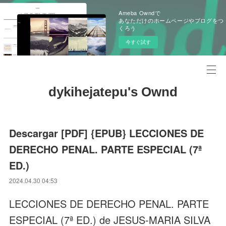
Ameba Owndで
あなただけのホームページやブログをつ
くろう
今すぐ試す
dykihejatepu's Ownd
Descargar [PDF] {EPUB} LECCIONES DE
DERECHO PENAL. PARTE ESPECIAL (7ª
ED.)
2024.04.30 04:53
LECCIONES DE DERECHO PENAL. PARTE
ESPECIAL (7ª ED.) de JESUS-MARIA SILVA