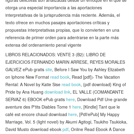
figuras delictivas son analizadas desde un enfoque en el que se
otorga una especial importancia a las aportaciones
interpretativas de la jurisprudencia más reciente. Además, el
texto ofrece en muchos pasajes aportaciones críticas y
propuestas interpretativas propias, que lo convierten en una
referencia de primer orden para adentrarse en la parte más
extensa del ordenamiento penal vigente
LIBROS RELACIONADOS: VENTE 3 (B2): LIBRO DE
EJERCICIOS FERNANDO MARIN ARRESE, REYES MORALES
GALVEZ ePub gratis
site
, Before I Saw You by Ashley Elizabeth
on Iphone New Format
read book
, Read [pdf]> The Vacation
Rental: A Novel by Katie Sise
read book
, {pdf download} King of
Pride by Ana Huang
download link
, EL VALLE (COMANDANTE
SERVAZ 6) EBOOK ePub gratis
here
, Download Pdf Une grande
aventure des P'tits Diables Tome 1
here
, [Kindle] Tant que le
café est encore chaud download
here
, [Pdf/ePub] My Happy
Marriage, Vol. 5 (light novel) by Akumi Agitogi, Tsukiho Tsukioka,
David Musto download ebook
pdf
, Online Read Ebook A Dance