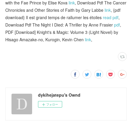
with the Fae Prince by Elise Kova
link
, Download Pdf The Cancer
Chronicles and Other Stories of Faith by Gary Labbe
link
, {pdf
download} Il est grand temps de rallumer les étoiles
read pdf
,
Download Pdf The Night I Died: A Thriller by Anne Frasier
pdf
,
PDF [Download] Knight's & Magic: Volume 3 (Light Novel) by
Hisago Amazake-no, Kurogin, Kevin Chen
link
,
dykihejatepu's Ownd
フォロー